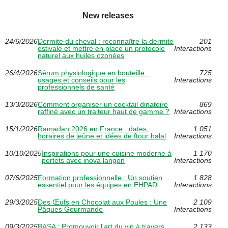
New releases
24/6/2026
Dermite du cheval : reconnaître la dermite
201
estivale et mettre en place un protocole
Interactions
naturel aux huiles ozonées
26/4/2026
Sérum physiologique en bouteille :
725
usages et conseils pour les
Interactions
professionnels de santé
13/3/2026
Comment organiser un cocktail dinatoire
869
raffiné avec un traiteur haut de gamme ?
Interactions
15/1/2026
Ramadan 2026 en France : dates,
1 051
horaires de jeûne et idées de ftour halal
Interactions
10/10/2025
Inspirations pour une cuisine moderne à
1 170
portets avec inova langon
Interactions
07/6/2025
Formation professionnelle : Un soutien
1 828
essentiel pour les équipes en EHPAD
Interactions
29/3/2025
Des Œufs en Chocolat aux Poules : Une
2 109
Pâques Gourmande
Interactions
09/3/2025
BASA : Promouvoir l'art du vin à travers
2 133