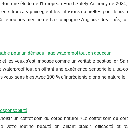
 Selon une étude de l'European Food Safety Authority de 2024
urs français privilégient les infusions naturelles pour leurs
 Cette rooibos menthe de La Compagnie Anglaise des Thés, for
ensable pour un démaquillage waterproof tout en douceur
ge et les yeux s’est imposée comme un véritable best-seller. S
waterproof tout en offrant une expérience sensorielle ultra-co
es yeux sensibles.Avec 100 % d’ingrédients d’origine naturelle,
‑responsabilité
hoisir un coffret soin du corps naturel ?Le coffret soin du cor
ne votre routine beauté en alliant plaisir, efficacité et r