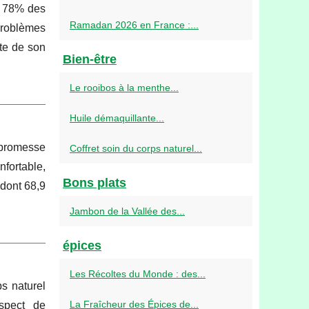
, 78% des
Ramadan 2026 en France :...
 problèmes
te de son
Bien-être
Le rooibos à la menthe...
Huile démaquillante...
a promesse
Coffret soin du corps naturel...
nfortable,
Bons plats
 dont 68,9
Jambon de la Vallée des...
épices
Les Récoltes du Monde : des...
ps naturel
La Fraîcheur des Épices de...
espect de