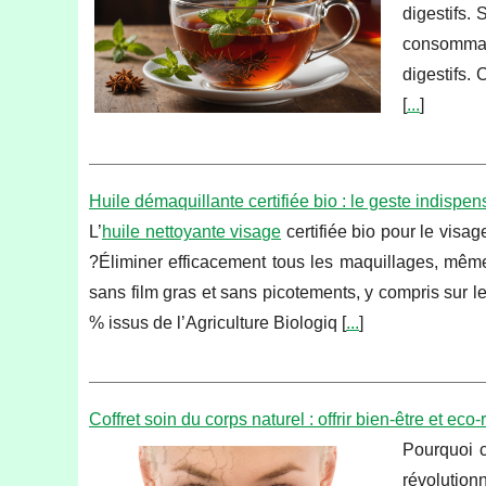
digestifs.
consommate
digestifs.
[
...
]
Huile démaquillante certifiée bio : le geste indisp
L’
huile nettoyante visage
certifiée bio pour le visa
?Éliminer efficacement tous les maquillages, même 
sans film gras et sans picotements, y compris sur l
% issus de l’Agriculture Biologiq [
...
]
Coffret soin du corps naturel : offrir bien‑être et eco
Pourquoi c
révolution