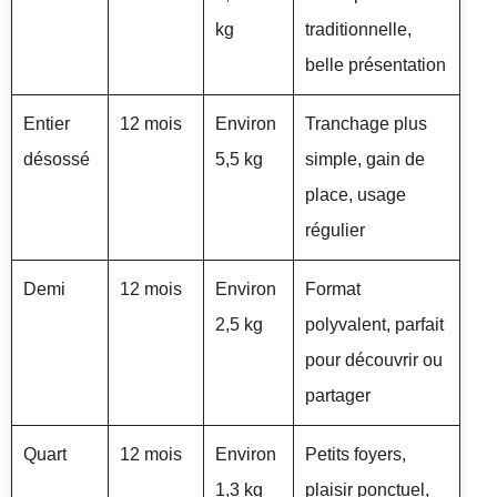
kg
traditionnelle,
belle présentation
Entier
12 mois
Environ
Tranchage plus
désossé
5,5 kg
simple, gain de
place, usage
régulier
Demi
12 mois
Environ
Format
2,5 kg
polyvalent, parfait
pour découvrir ou
partager
Quart
12 mois
Environ
Petits foyers,
1,3 kg
plaisir ponctuel,