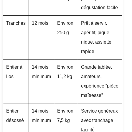
dégustation facile
Tranches
12 mois
Environ
Prêt à servir,
250 g
apéritif, pique-
nique, assiette
rapide
Entier à
14 mois
Environ
Grande tablée,
l’os
minimum
11,2 kg
amateurs,
expérience “pièce
maîtresse”
Entier
14 mois
Environ
Service généreux
désossé
minimum
7,5 kg
avec tranchage
facilité