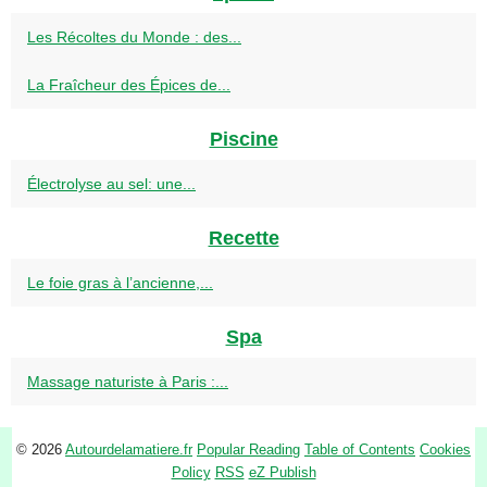
Les Récoltes du Monde : des...
La Fraîcheur des Épices de...
Piscine
Électrolyse au sel: une...
Recette
Le foie gras à l’ancienne,...
Spa
Massage naturiste à Paris :...
© 2026
Autourdelamatiere.fr
Popular Reading
Table of Contents
Cookies
Policy
RSS
eZ Publish