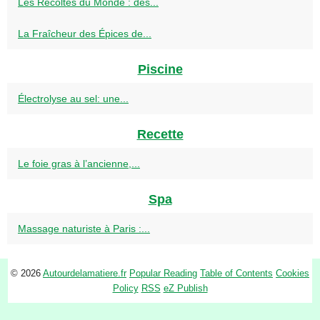
Les Récoltes du Monde : des...
La Fraîcheur des Épices de...
Piscine
Électrolyse au sel: une...
Recette
Le foie gras à l’ancienne,...
Spa
Massage naturiste à Paris :...
© 2026
Autourdelamatiere.fr
Popular Reading
Table of Contents
Cookies
Policy
RSS
eZ Publish