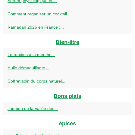
Sérum physiologique en...
Comment organiser un cocktail...
Ramadan 2026 en France :...
Bien-être
Le rooibos à la menthe...
Huile démaquillante...
Coffret soin du corps naturel...
Bons plats
Jambon de la Vallée des...
épices