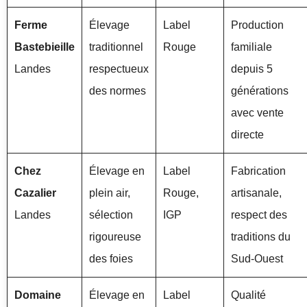
Ferme
Élevage
Label
Production
Bastebieille
traditionnel
Rouge
familiale
Landes
respectueux
depuis 5
des normes
générations
avec vente
directe
Chez
Élevage en
Label
Fabrication
Cazalier
plein air,
Rouge,
artisanale,
Landes
sélection
IGP
respect des
rigoureuse
traditions du
des foies
Sud-Ouest
Domaine
Élevage en
Label
Qualité